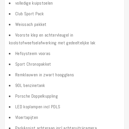
volledige kuipstoelen
Club Sport Pack
Weissach pakket
Voorste klep en achtervleugel in
koolstofweefselafwerking met gedeeltelijke lak
Hefsysteem vooras
Sport Chronopakket
Remklauwen in zwart hoogglans
90L benzinetank
Porsche Doppelkuppling
LED koplampen incl PDLS
Vloertapijten
ParkAssist achteraan incl achteruitrijcamera